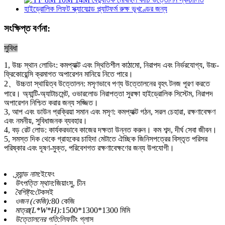
সংক্ষিপ্ত বর্ণনা:
সুবিধা
1, উচ্চ স্থান লোডিং: কমপ্যাক্ট এবং স্থিতিশীল কাঠামো, নিরাপদ এবং নির্ভরযোগ্য, উচ্চ-
ফ্রিকোয়েন্সি ক্রমাগত অপারেশন মানিয়ে নিতে পারে।
2、উচ্চতা স্থায়িত্ব উত্তোলন: মসৃণভাবে পণ্য উত্তোলনের বৃহৎ টনজ পূরণ করতে
পারে। অ্যান্টি-অ্যাটাচমেন্ট, ওভারলোড নিরাপত্তা সুরক্ষা হাইড্রোলিক সিস্টেম, নিরাপদ
অপারেশন নিশ্চিত করার জন্য সজ্জিত।
3, আপ এবং ডাউন প্রক্রিয়া সমান এবং মসৃণ: কমপ্যাক্ট গঠন, সরল চেহারা, রক্ষণাবেক্ষণ
এবং নমনীয়, সুবিধাজনক ব্যবহার।
4, বড় রেট লোড: কার্যকরভাবে কাজের দক্ষতা উন্নত করুন। কম শব্দ, দীর্ঘ সেবা জীবন।
5, সমস্ত দিক থেকে গ্রাহকের চাহিদা মেটাতে ঐচ্ছিক জিনিসপত্রের বিস্তৃত পরিসর
পরিষ্কার এবং দূষণ-মুক্ত, পরিবেশগত রক্ষণাবেক্ষণের জন্য উপযোগী।
ব্র্যান্ড নাম:
ইফেং
উৎপত্তি স্থান:
জিয়াংসু, চীন
বৈশিষ্ট্য:
টেকসই
ওজন (কেজি):
80 কেজি
মাত্রা(L*W*H):
1500*1300*1300 মিমি
উত্তোলনের গতি:
লিফটিং গ্লাস