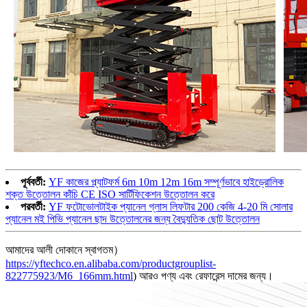
পূর্ববর্তী:
YF কাজের প্ল্যাটফর্ম 6m 10m 12m 16m সম্পূর্ণভাবে হাইড্রোলিক
শক্ত উত্তোলন কাঁচি CE ISO সার্টিফিকেশন উত্তোলন করে
পরবর্তী:
YF ফটোভোলটাইক প্যানেল গ্লাস লিফটার 200 কেজি 4-20 মি সোলার
প্যানেল মই পিভি প্যানেল ছাদ উত্তোলনের জন্য বৈদ্যুতিক ছোট উত্তোলন
আমাদের আলী দোকানে স্বাগতম）
https://yftechco.en.alibaba.com/productgrouplist-
822775923/M6_166mm.html
) আরও পণ্য এবং রেফারেন্স দামের জন্য।