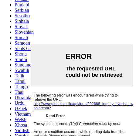
Punjabi
Serbian
Sesotho
Sinhala
Slovak
Slovenian
Somali
Samoan
Scots Gaelic
Shona
Sindhi
Sundanese
Swahili
Tajik
Tamil
Telugu
Thai
Ukrainian
Urdu
Uzbek
Vietnamese
Welsh
Xhosa
Yiddish
Yoruba