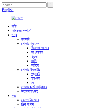
English
বাড়ি
আমাদের সম্পর্কে
পণ্য
ব্যাটারি
সোলার প্যানেল
জিনকো সোলার
জা সোলার
ত্রিনা
লংগি
উঠেছে
সোলার ইনভার্টার
গ্রোয়াট
হুয়াওয়ে
দে
সোলার চার্জ কন্ট্রোলার
উত্তোলন/মই
খবর
কোম্পানির খবর
শিল্প সংবাদ