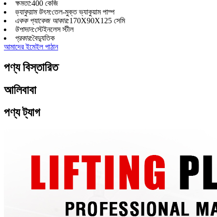
ক্ষমতা:
400 কেজি
ভ্যাকুয়াম উৎস:
তেল-মুক্ত ভ্যাকুয়াম পাম্প
একক প্যাকেজ আকার:
170X90X125 সেমি
উপাদান:
স্টেইনলেস স্টীল
প্রকার:
বৈদ্যুতিক
আমাদের ইমেইল পাঠান
পণ্য বিস্তারিত
আলিবাবা
পণ্য ট্যাগ