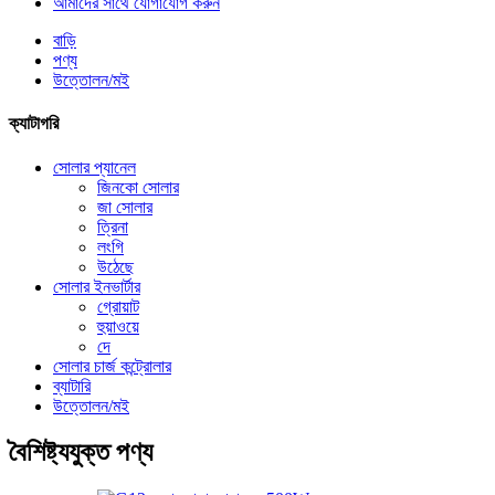
আমাদের সাথে যোগাযোগ করুন
বাড়ি
পণ্য
উত্তোলন/মই
ক্যাটাগরি
সোলার প্যানেল
জিনকো সোলার
জা সোলার
ত্রিনা
লংগি
উঠেছে
সোলার ইনভার্টার
গ্রোয়াট
হুয়াওয়ে
দে
সোলার চার্জ কন্ট্রোলার
ব্যাটারি
উত্তোলন/মই
বৈশিষ্ট্যযুক্ত পণ্য